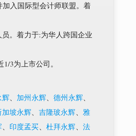
并加入国际型会计师联盟。着
人员。着力于:为华人跨国企业
近1/3为上市公司。
永辉
、
加州永辉
、
德州永辉
、
新加坡永辉
、
吉隆玻永辉
、
雅
辉
、
印度孟买
、
杜拜永辉
、
法