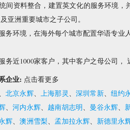
跨系统间资料整合，建置英文化的服务环境，
国及亚洲重要城市之子公司。
的服务环境，在海外每个城市配置华语专业
业服务近1000家客户，其中客户之母公司， 
系企业:
点击看更多
、
北京永辉
、
上海那灵
、
深圳常新
、
纽约
辉
、
河内永辉
、
越南胡志明
、
曼谷永辉
、
永辉
、
澳洲雪梨
、
孟加拉永辉
、
新德里永