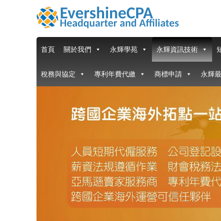
首頁
關於我們
永輝學苑
永輝資訊技術
稅務與協定
專利年費代繳
商標申請
永輝