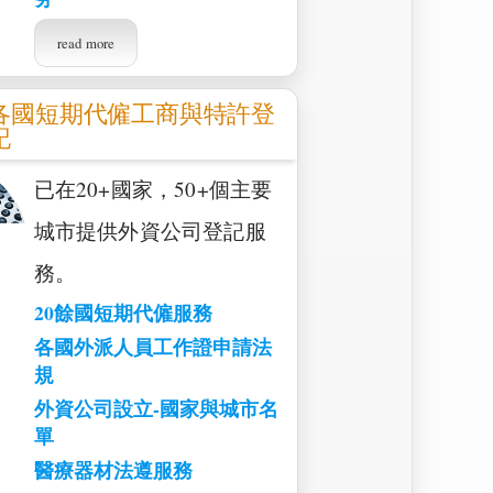
read more
各國短期代僱工商與特許登
記
已在20+國家，50+個主要
城市提供外資公司登記服
務。
20餘國短期代僱服務
各國外派人員工作證申請法
規
外資公司設立-國家與城市名
單
醫療器材法遵服務