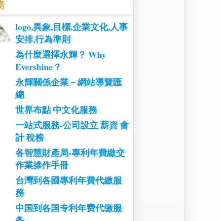
務
logo,異象,目標,企業文化,人事
安排,行為準則
為什麼選擇永輝？ Why
Evershine？
永輝關係企業－網站導覽匯
總
世界布點 中文化服務
一站式服務-公司設立 薪資 會
計 稅務
各智慧財產局-專利年費繳交
作業操作手冊
台灣到各國專利年費代繳服
務
中国到各国专利年费代缴服
务