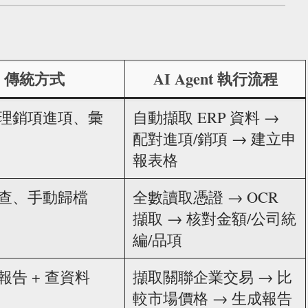
傳統方式
AI Agent 執行流程
理銷項進項、彙
自動擷取 ERP 資料 →
配對進項/銷項 → 建立申
報表格
查、手動歸檔
全數讀取憑證 → OCR
擷取 → 核對金額/公司統
編/品項
報告 + 查資料
擷取關聯企業交易 → 比
較市場價格 → 生成報告