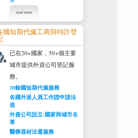
read more
各國短期代僱工商與特許登
記
已在20+國家，50+個主要
城市提供外資公司登記服
務。
20餘國短期代僱服務
各國外派人員工作證申請法
規
外資公司設立-國家與城市名
單
醫療器材法遵服務