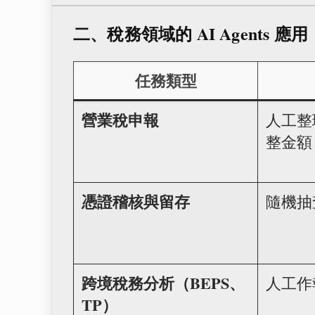
二、稅務領域的 AI Agents 應用
任務類型
營業稅申報
人工整
整金額
憑證稽核與留存
隨機抽
跨境稅務分析（BEPS、
人工作
TP）