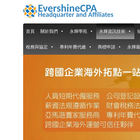
首頁
關於我們
永輝學苑
永輝資訊技術
稅務與協定
專利年費代繳
商標申請
永輝