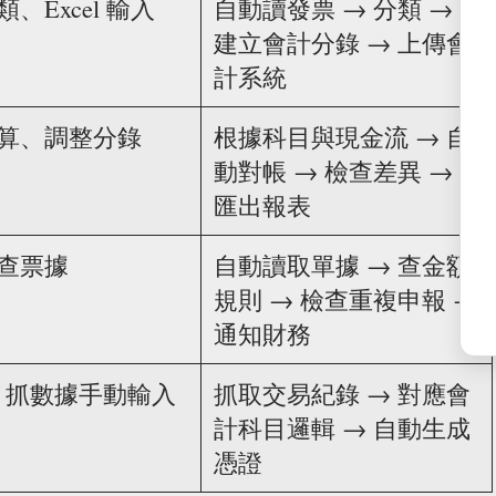
、Excel 輸入
自動讀發票 → 分類 →
建立會計分錄 → 上傳會
計系統
算、調整分錄
根據科目與現金流 → 自
動對帳 → 檢查差異 →
匯出報表
查票據
自動讀取單據 → 查金額
規則 → 檢查重複申報 →
通知財務
RP 抓數據手動輸入
抓取交易紀錄 → 對應會
計科目邏輯 → 自動生成
憑證