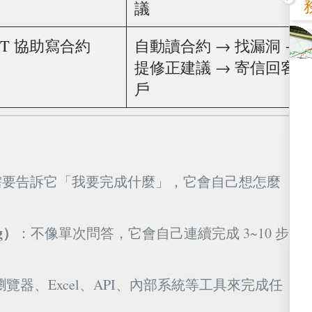
議
GPT 協助寫合約
自動讀合約 → 找漏洞 →
提修正建議 → 寄信回客
戶
需要告訴它「我要完成什麼」，它會自己想怎麼
g）
：不像單次問答，它會自己連續完成 3~10 步
覽器、Excel、API、內部系統等工具來完成任