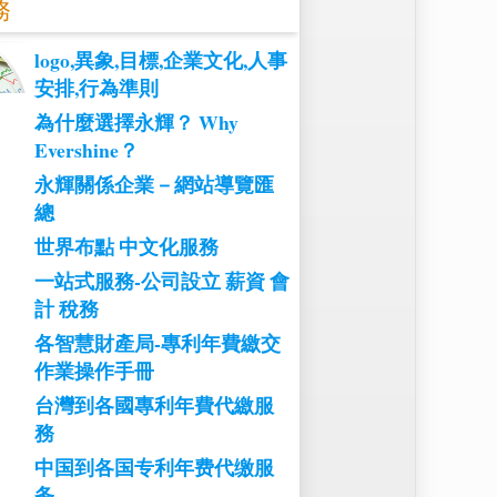
務
logo,異象,目標,企業文化,人事
安排,行為準則
為什麼選擇永輝？ Why
Evershine？
永輝關係企業－網站導覽匯
總
世界布點 中文化服務
一站式服務-公司設立 薪資 會
計 稅務
各智慧財產局-專利年費繳交
作業操作手冊
台灣到各國專利年費代繳服
務
中国到各国专利年费代缴服
务