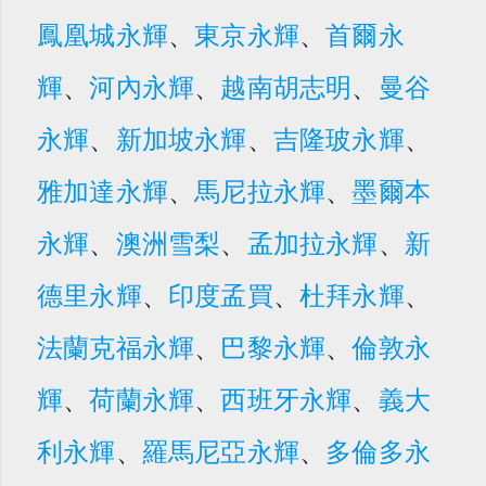
鳳凰城永輝
、
東京永輝
、
首爾永
輝
、
河內永輝
、
越南胡志明
、
曼谷
永輝
、
新加坡永輝
、
吉隆玻永輝
、
雅加達永輝
、
馬尼拉永輝
、
墨爾本
永輝
、
澳洲雪梨
、
孟加拉永輝
、
新
德里永輝
、
印度孟買
、
杜拜永輝
、
法蘭克福永輝
、
巴黎永輝
、
倫敦永
輝
、
荷蘭永輝
、
西班牙永輝
、
義大
利永輝
、
羅馬尼亞永輝
、
多倫多永