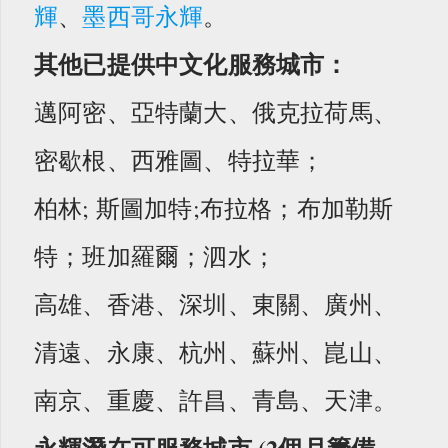
輝
、
墨西哥永輝
。
其他已提供中文化服務城市：
邁阿密、亞特蘭大、俄克拉荷馬、
密歇根、西雅圖、特拉華；
柏林; 斯圖加特;布拉格；布加勒斯
特；班加羅爾；泗水；
高雄、香港、深圳、東關、廣州、
清遠、永康、杭州、蘇州、崑山、
南京、重慶、許昌、青島、天津。
永輝潛在可服務城市 (2個月籌備